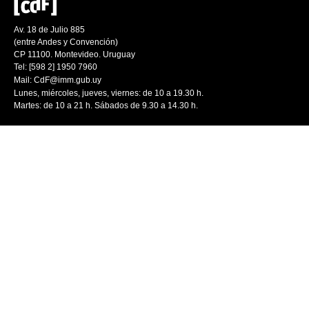
Av. 18 de Julio 885
(entre Andes y Convención)
CP 11100. Montevideo. Uruguay
Tel: [598 2] 1950 7960
Mail:
CdF@imm.gub.uy
Lunes, miércoles, jueves, viernes: de 10 a 19.30 h.
Martes: de 10 a 21 h. Sábados de 9.30 a 14.30 h.