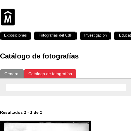
Exposiciones
Fotografías del CdF
Investigación
Educat
Catálogo de fotografías
General
Catálogo de fotografías
Resultados
1
-
1
de
1