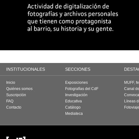
INSTITUCIONALES
SECCIONES
DESTA
Inicio
Exposiciones
MUFF, fes
Quiénes somos
Fotografías del CdF
Canal d
Suscripción
Investigación
Convoca
FAQ
Educativa
Líneas d
Contacto
Catálogo
Fotoviaj
Mediateca