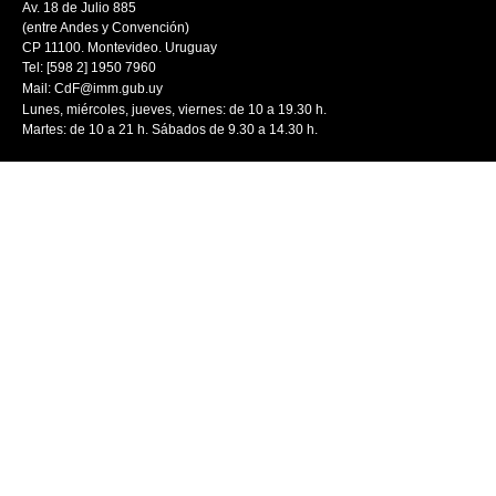
Av. 18 de Julio 885
(entre Andes y Convención)
CP 11100. Montevideo. Uruguay
Tel: [598 2] 1950 7960
Mail:
CdF@imm.gub.uy
Lunes, miércoles, jueves, viernes: de 10 a 19.30 h.
Martes: de 10 a 21 h. Sábados de 9.30 a 14.30 h.