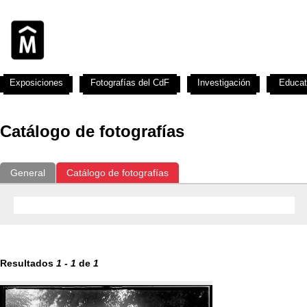
Exposiciones
Fotografías del CdF
Investigación
Educat
Catálogo de fotografías
General
Catálogo de fotografías
Resultados
1
-
1
de
1