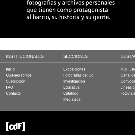
INSTITUCIONALES
SECCIONES
DESTA
Inicio
Exposiciones
MUFF, fes
Quiénes somos
Fotografías del CdF
Canal d
Suscripción
Investigación
Convoca
FAQ
Educativa
Líneas d
Contacto
Catálogo
Fotoviaj
Mediateca