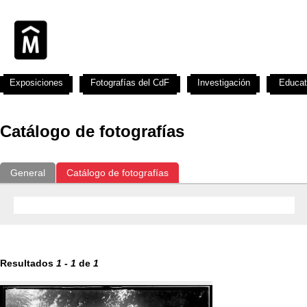
Exposiciones
Fotografías del CdF
Investigación
Educat
Catálogo de fotografías
General
Catálogo de fotografías
Resultados
1
-
1
de
1