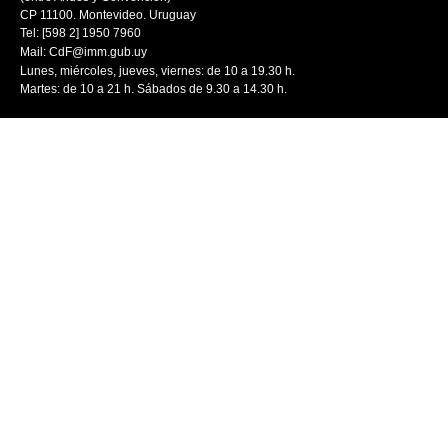
CP 11100. Montevideo. Uruguay
Tel: [598 2] 1950 7960
Mail:
CdF@imm.gub.uy
Lunes, miércoles, jueves, viernes: de 10 a 19.30 h.
Martes: de 10 a 21 h. Sábados de 9.30 a 14.30 h.