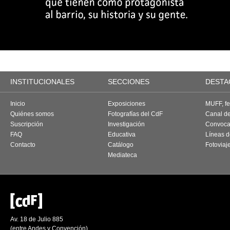
INSTITUCIONALES
SECCIONES
DESTA
Inicio
Exposiciones
MUFF, fes
Quiénes somos
Fotografías del CdF
Canal d
Suscripción
Investigación
Convoca
FAQ
Educativa
Líneas d
Contacto
Catálogo
Fotoviaj
Mediateca
Av. 18 de Julio 885
(entre Andes y Convención)