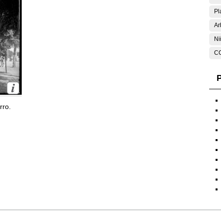
Pl
Ar
Ni
C
P
rro.