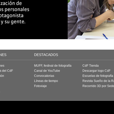
NES
DESTACADOS
nes
MUFF, festival de fotografía
CdF Tienda
as del CdF
Canal de YouTube
Descargar logo CdF
ión
Convocatorias
Escuelas de fotografía
Líneas de tiempo
Revista Sueño de la 
Fotoviaje
Recorrido 3D por Sed
a