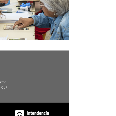
Razón
e CdF