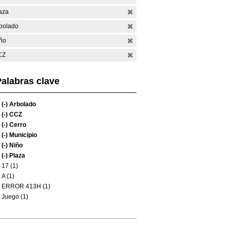
aza
bolado
ño
CZ
alabras clave
(-)
Arbolado
(-)
CCZ
(-)
Cerro
(-)
Municipio
(-)
Niño
(-)
Plaza
17 (1)
A (1)
ERROR 413H (1)
Juego (1)