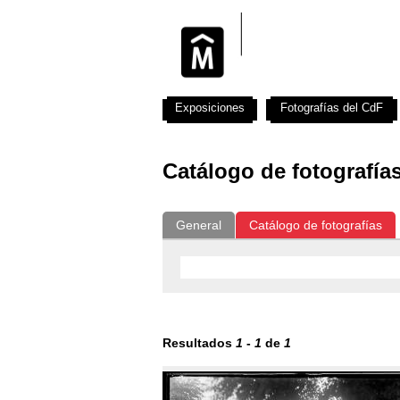
Exposiciones
Fotografías del CdF
Catálogo de fotografía
General
Catálogo de fotografías
Resultados
1
-
1
de
1