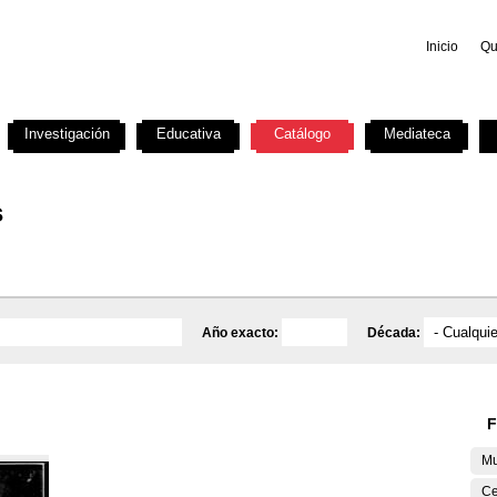
Inicio
Qu
Investigación
Educativa
Catálogo
Mediateca
s
Año exacto:
Década:
F
Mu
Ce