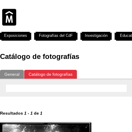
Exposiciones
Fotografías del CdF
Investigación
Educat
Catálogo de fotografías
General
Catálogo de fotografías
Resultados
1
-
1
de
1