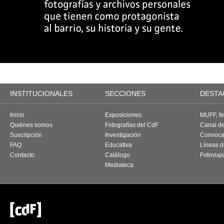
INSTITUCIONALES
SECCIONES
DESTA
Inicio
Exposiciones
MUFF, fes
Quiénes somos
Fotografías del CdF
Canal d
Suscripción
Investigación
Convoca
FAQ
Educativa
Líneas d
Contacto
Catálogo
Fotoviaj
Mediateca