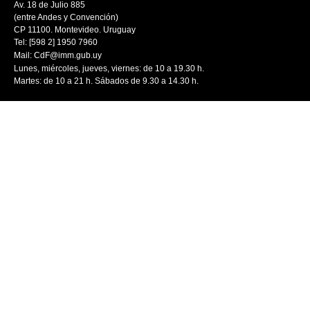
Av. 18 de Julio 885
(entre Andes y Convención)
CP 11100. Montevideo. Uruguay
Tel: [598 2] 1950 7960
Mail:
CdF@imm.gub.uy
Lunes, miércoles, jueves, viernes: de 10 a 19.30 h.
Martes: de 10 a 21 h. Sábados de 9.30 a 14.30 h.