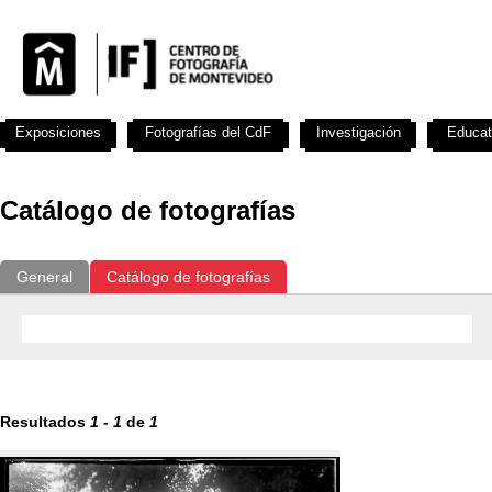
Exposiciones
Fotografías del CdF
Investigación
Educat
Catálogo de fotografías
General
Catálogo de fotografías
Resultados
1
-
1
de
1