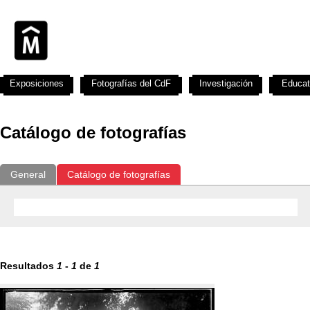
Exposiciones
Fotografías del CdF
Investigación
Educat
Catálogo de fotografías
General
Catálogo de fotografías
Resultados
1
-
1
de
1