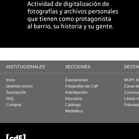
INSTITUCIONALES
SECCIONES
DESTA
Inicio
Exposiciones
MUFF, fes
Quiénes somos
Fotografías del CdF
Canal d
Suscripción
Investigación
Convoca
FAQ
Educativa
Líneas d
Contacto
Catálogo
Fotoviaj
Mediateca