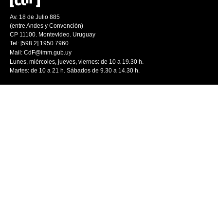
Av. 18 de Julio 885
(entre Andes y Convención)
CP 11100. Montevideo. Uruguay
Tel: [598 2] 1950 7960
Mail:
CdF@imm.gub.uy
Lunes, miércoles, jueves, viernes: de 10 a 19.30 h.
Martes: de 10 a 21 h. Sábados de 9.30 a 14.30 h.