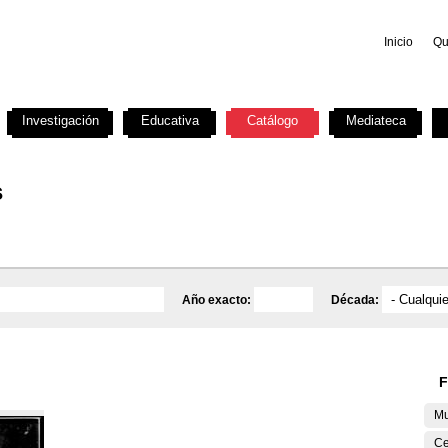
Inicio
Qu
Investigación
Educativa
Catálogo
Mediateca
s
Año exacto:
Década:
F
Mu
Ce