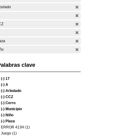
bolado
CZ
aza
ño
alabras clave
(-)
17
(-)
A
(-)
Arbolado
(-)
CCZ
(-)
Cerro
(-)
Municipio
(-)
Niño
(-)
Plaza
ERROR 413H (1)
Juego (1)