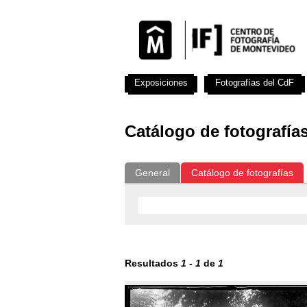
Exposiciones
Fotografías del CdF
Catálogo de fotografía
General
Catálogo de fotografías
Resultados
1
-
1
de
1