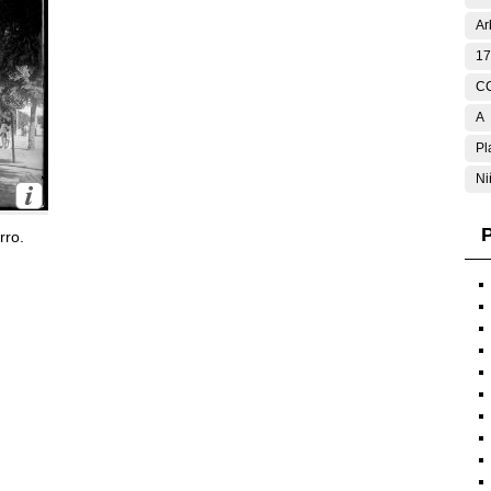
Ar
17
C
A
Pl
Ni
P
rro.