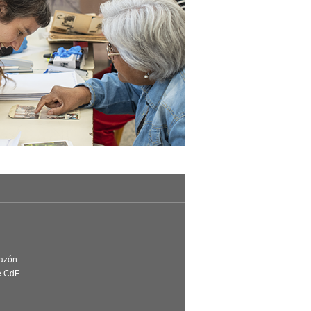
Razón
e CdF