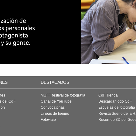
NES
DESTACADOS
nes
MUFF, festival de fotografía
CdF Tienda
as del CdF
Canal de YouTube
Descargar logo CdF
ión
Convocatorias
Escuelas de fotografía
Líneas de tiempo
Revista Sueño de la 
Fotoviaje
Recorrido 3D por Sed
a