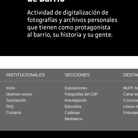
INSTITUCIONALES
SECCIONES
DESTA
Inicio
Exposiciones
MUFF, fes
Quiénes somos
Fotografías del CdF
Canal d
Suscripción
Investigación
Convoca
FAQ
Educativa
Líneas d
Contacto
Catálogo
Fotoviaj
Mediateca