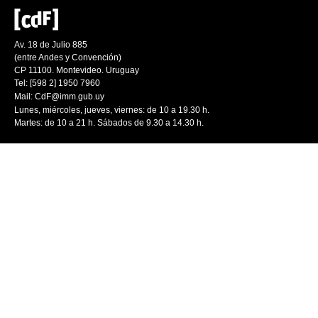
Av. 18 de Julio 885
(entre Andes y Convención)
CP 11100. Montevideo. Uruguay
Tel: [598 2] 1950 7960
Mail:
CdF@imm.gub.uy
Lunes, miércoles, jueves, viernes: de 10 a 19.30 h.
Martes: de 10 a 21 h. Sábados de 9.30 a 14.30 h.