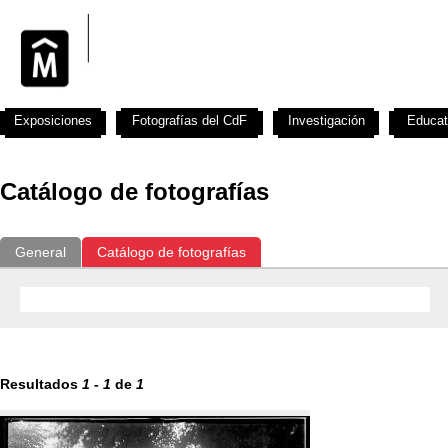
Exposiciones
Fotografías del CdF
Investigación
Educat
Catálogo de fotografías
General
Catálogo de fotografías
Resultados
1
-
1
de
1