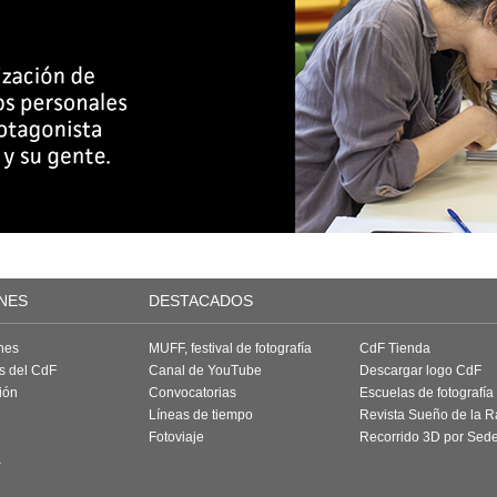
NES
DESTACADOS
nes
MUFF, festival de fotografía
CdF Tienda
as del CdF
Canal de YouTube
Descargar logo CdF
ión
Convocatorias
Escuelas de fotografía
Líneas de tiempo
Revista Sueño de la 
Fotoviaje
Recorrido 3D por Sed
a