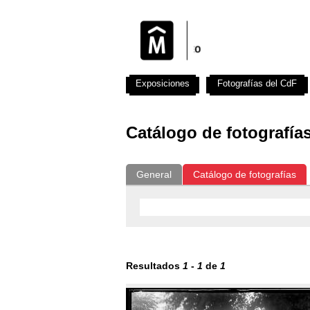
Exposiciones
Fotografías del CdF
Catálogo de fotografía
General
Catálogo de fotografías
Resultados
1
-
1
de
1