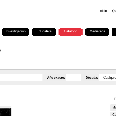
Inicio
Qu
Investigación
Educativa
Catálogo
Mediateca
s
Año exacto:
Década:
F
Mu
Ce