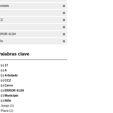
bolado
CZ
RROR 413H
ño
alabras clave
(-)
17
(-)
A
(-)
Arbolado
(-)
CCZ
(-)
Cerro
(-)
ERROR 413H
(-)
Municipio
(-)
Niño
Juego (1)
Plaza (1)