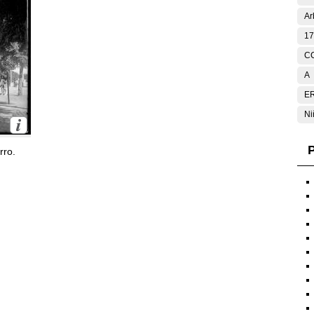
Ar
17
C
A
E
Ni
P
rro.