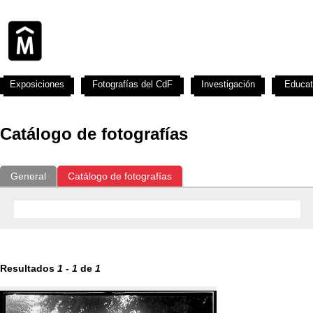
Exposiciones
Fotografías del CdF
Investigación
Educat
Catálogo de fotografías
General
Catálogo de fotografías
Resultados
1
-
1
de
1