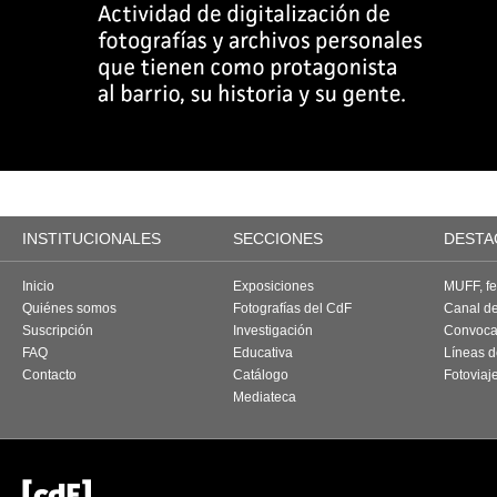
INSTITUCIONALES
SECCIONES
DESTA
Inicio
Exposiciones
MUFF, fes
Quiénes somos
Fotografías del CdF
Canal d
Suscripción
Investigación
Convoca
FAQ
Educativa
Líneas d
Contacto
Catálogo
Fotoviaj
Mediateca