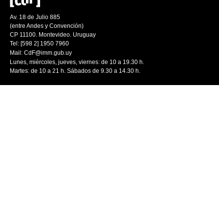
Av. 18 de Julio 885
(entre Andes y Convención)
CP 11100. Montevideo. Uruguay
Tel: [598 2] 1950 7960
Mail:
CdF@imm.gub.uy
Lunes, miércoles, jueves, viernes: de 10 a 19.30 h.
Martes: de 10 a 21 h. Sábados de 9.30 a 14.30 h.