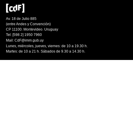
Av. 18 de Julio 885
(entre Andes y Convención)
CP 11100. Montevideo. Uruguay
Tel: [598 2] 1950 7960
Mail:
CdF@imm.gub.uy
Lunes, miércoles, jueves, viernes: de 10 a 19.30 h.
Martes: de 10 a 21 h. Sábados de 9.30 a 14.30 h.