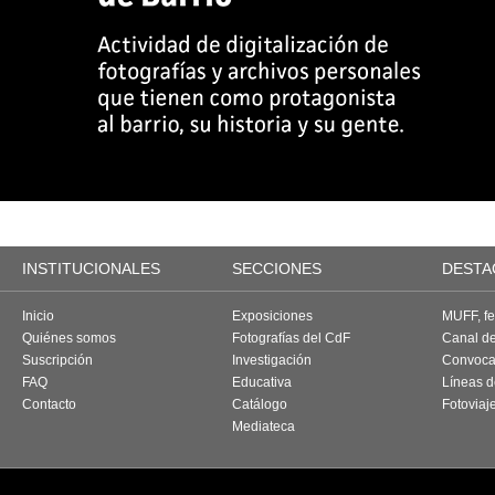
INSTITUCIONALES
SECCIONES
DESTA
Inicio
Exposiciones
MUFF, fes
Quiénes somos
Fotografías del CdF
Canal d
Suscripción
Investigación
Convoca
FAQ
Educativa
Líneas d
Contacto
Catálogo
Fotoviaj
Mediateca