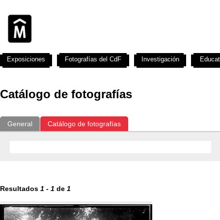
Exposiciones
Fotografías del CdF
Investigación
Educat
Catálogo de fotografías
General
Catálogo de fotografías
Resultados
1
-
1
de
1