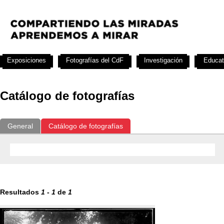
Exposiciones
Fotografías del CdF
Investigación
Educat
Catálogo de fotografías
General
Catálogo de fotografías
Resultados
1
-
1
de
1