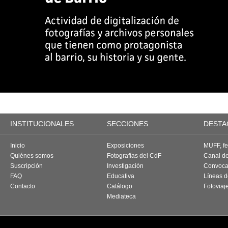
INSTITUCIONALES
SECCIONES
DESTA
Inicio
Exposiciones
MUFF, fes
Quiénes somos
Fotografías del CdF
Canal d
Suscripción
Investigación
Convoca
FAQ
Educativa
Líneas d
Contacto
Catálogo
Fotoviaj
Mediateca