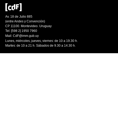
Av. 18 de Julio 885
(entre Andes y Convención)
CP 11100. Montevideo. Uruguay
Tel: [598 2] 1950 7960
Mail:
CdF@imm.gub.uy
Lunes, miércoles, jueves, viernes: de 10 a 19.30 h.
Martes: de 10 a 21 h. Sábados de 9.30 a 14.30 h.