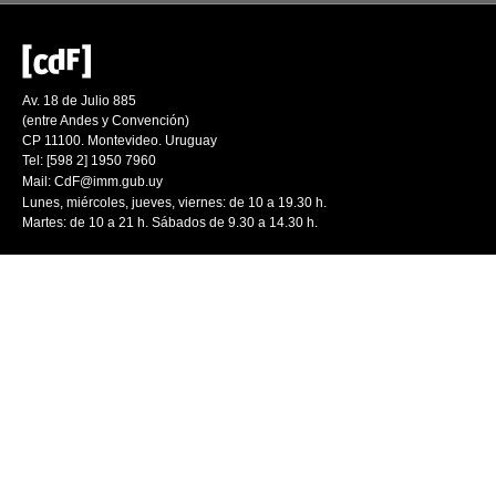
Av. 18 de Julio 885
(entre Andes y Convención)
CP 11100. Montevideo. Uruguay
Tel: [598 2] 1950 7960
Mail:
CdF@imm.gub.uy
Lunes, miércoles, jueves, viernes: de 10 a 19.30 h.
Martes: de 10 a 21 h. Sábados de 9.30 a 14.30 h.