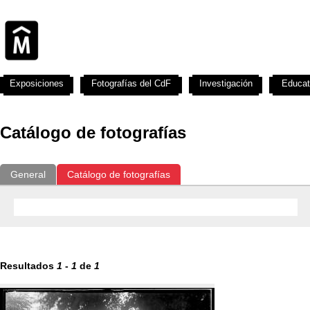
Exposiciones
Fotografías del CdF
Investigación
Educat
Catálogo de fotografías
General
Catálogo de fotografías
Resultados
1
-
1
de
1