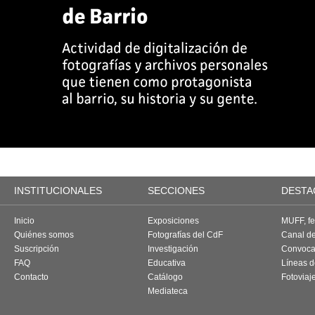
INSTITUCIONALES
SECCIONES
DESTA
Inicio
Exposiciones
MUFF, fes
Quiénes somos
Fotografías del CdF
Canal d
Suscripción
Investigación
Convoca
FAQ
Educativa
Líneas d
Contacto
Catálogo
Fotoviaj
Mediateca