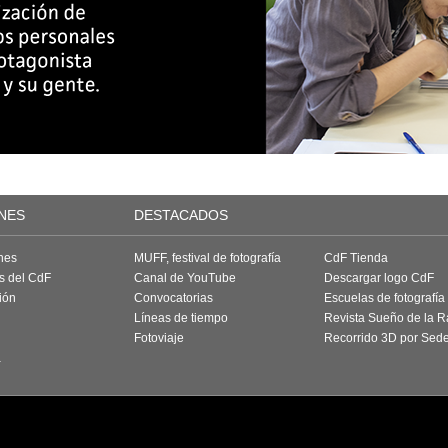
NES
DESTACADOS
nes
MUFF, festival de fotografía
CdF Tienda
as del CdF
Canal de YouTube
Descargar logo CdF
ión
Convocatorias
Escuelas de fotografía
Líneas de tiempo
Revista Sueño de la 
Fotoviaje
Recorrido 3D por Sed
a