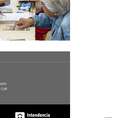
Razón
e CdF