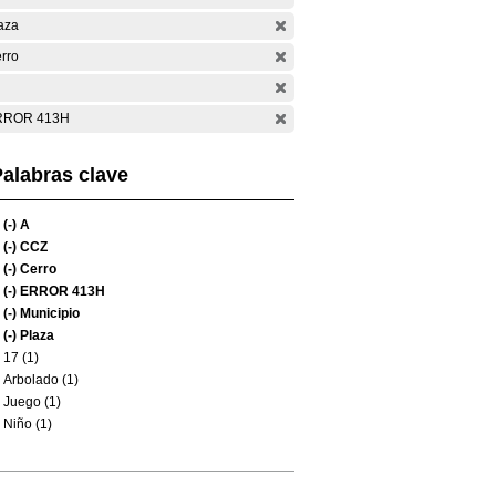
aza
rro
RROR 413H
alabras clave
(-)
A
(-)
CCZ
(-)
Cerro
(-)
ERROR 413H
(-)
Municipio
(-)
Plaza
17 (1)
Arbolado (1)
Juego (1)
Niño (1)