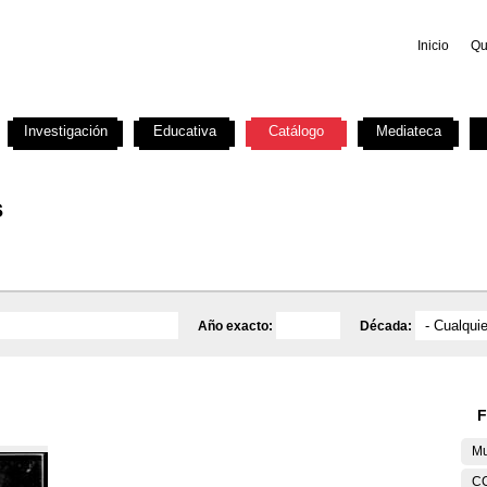
Inicio
Qu
Investigación
Educativa
Catálogo
Mediateca
s
Año exacto:
Década:
F
Mu
C