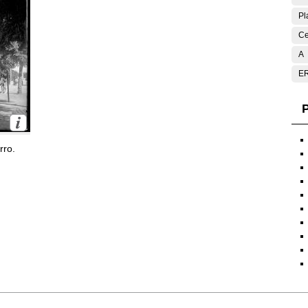
Pl
Ce
A
E
P
rro.