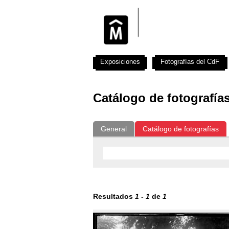
Exposiciones
Fotografías del CdF
Catálogo de fotografía
General
Catálogo de fotografías
Resultados
1
-
1
de
1