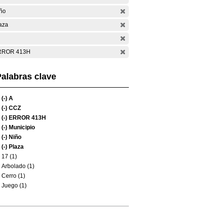
ño
aza
RROR 413H
alabras clave
(-)
A
(-)
CCZ
(-)
ERROR 413H
(-)
Municipio
(-)
Niño
(-)
Plaza
17 (1)
Arbolado (1)
Cerro (1)
Juego (1)