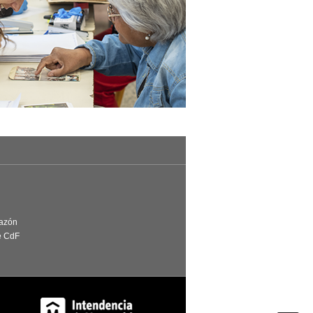
Razón
e CdF