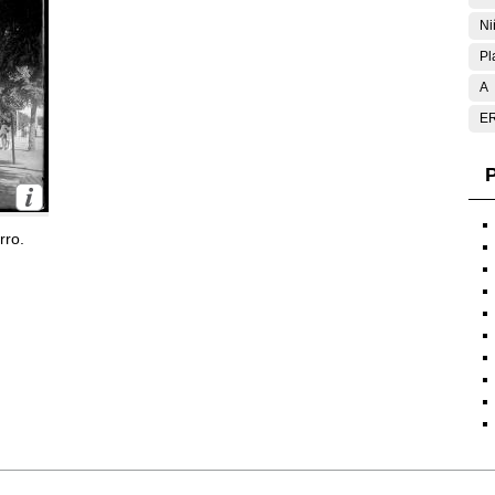
Ni
Pl
A
E
P
rro.