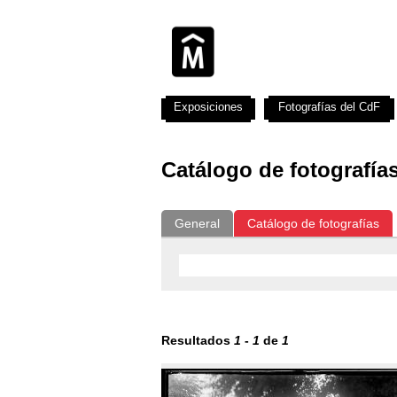
Exposiciones
Fotografías del CdF
Catálogo de fotografía
General
Catálogo de fotografías
Resultados
1
-
1
de
1