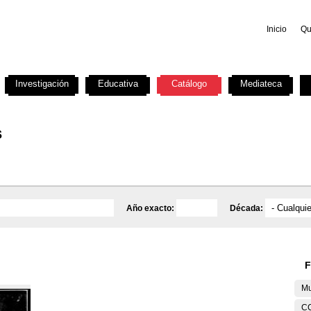
Inicio
Qu
Investigación
Educativa
Catálogo
Mediateca
s
Año exacto:
Década:
F
Mu
C