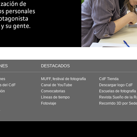
NES
DESTACADOS
nes
MUFF, festival de fotografía
CdF Tienda
as del CdF
Canal de YouTube
Descargar logo CdF
ión
Convocatorias
Escuelas de fotografía
Líneas de tiempo
Revista Sueño de la 
Fotoviaje
Recorrido 3D por Sed
a