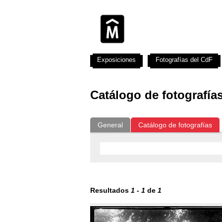
Exposiciones
Fotografías del CdF
Catálogo de fotografía
General
Catálogo de fotografías
Resultados
1
-
1
de
1