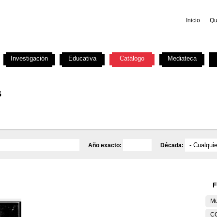
Inicio
Qu
Investigación
Educativa
Catálogo
Mediateca
s
Año exacto:
Década:
F
Mu
C