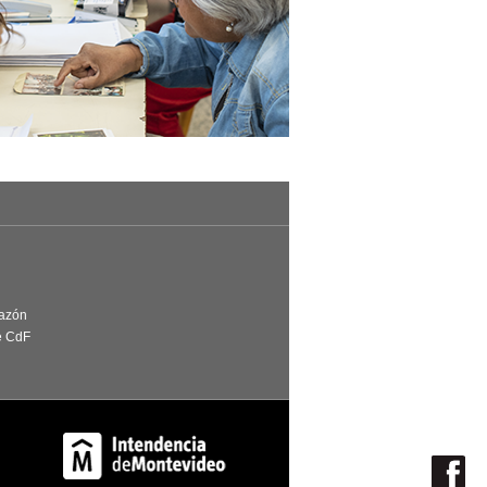
Razón
e CdF