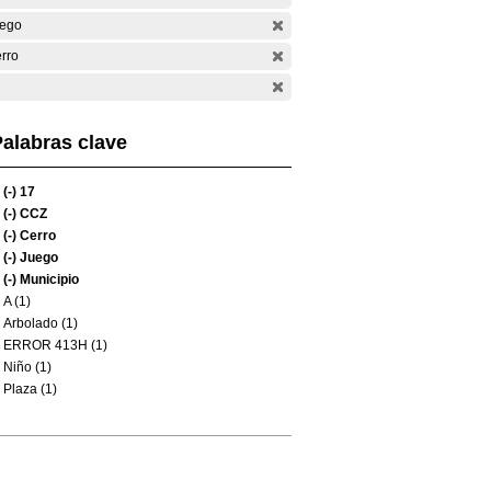
ego
rro
alabras clave
(-)
17
(-)
CCZ
(-)
Cerro
(-)
Juego
(-)
Municipio
A (1)
Arbolado (1)
ERROR 413H (1)
Niño (1)
Plaza (1)