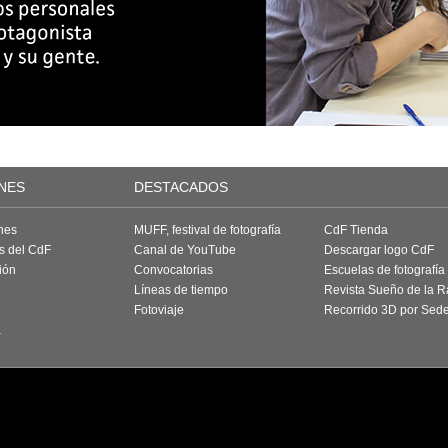
NES
DESTACADOS
nes
MUFF, festival de fotografía
CdF Tienda
as del CdF
Canal de YouTube
Descargar logo CdF
ión
Convocatorias
Escuelas de fotografía
Líneas de tiempo
Revista Sueño de la 
Fotoviaje
Recorrido 3D por Sed
a