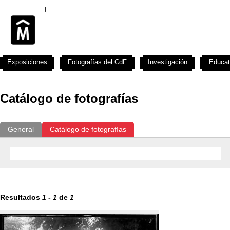
Exposiciones
Fotografías del CdF
Investigación
Educat
Catálogo de fotografías
General
Catálogo de fotografías
Resultados
1
-
1
de
1