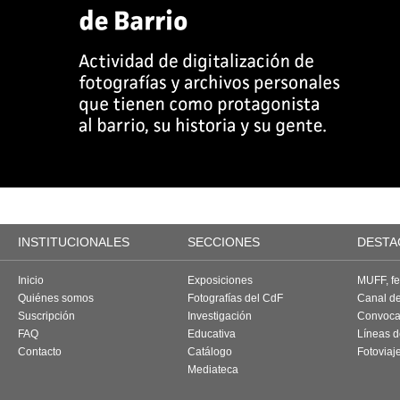
INSTITUCIONALES
SECCIONES
DESTA
Inicio
Exposiciones
MUFF, fes
Quiénes somos
Fotografías del CdF
Canal d
Suscripción
Investigación
Convoca
FAQ
Educativa
Líneas d
Contacto
Catálogo
Fotoviaj
Mediateca