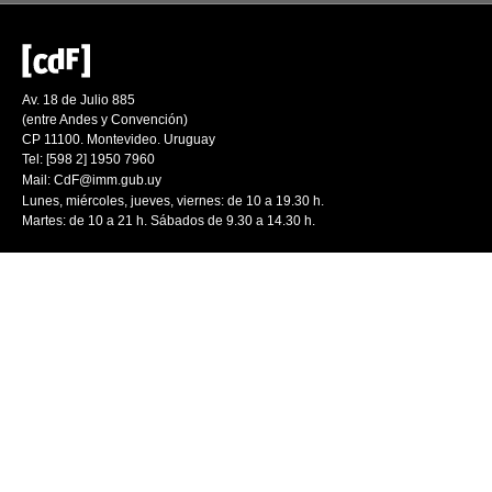
Av. 18 de Julio 885
(entre Andes y Convención)
CP 11100. Montevideo. Uruguay
Tel: [598 2] 1950 7960
Mail:
CdF@imm.gub.uy
Lunes, miércoles, jueves, viernes: de 10 a 19.30 h.
Martes: de 10 a 21 h. Sábados de 9.30 a 14.30 h.