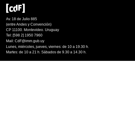
Av. 18 de Julio 885
(entre Andes y Convención)
CP 11100. Montevideo. Uruguay
Tel: [598 2] 1950 7960
Mail:
CdF@imm.gub.uy
Lunes, miércoles, jueves, viernes: de 10 a 19.30 h.
Martes: de 10 a 21 h. Sábados de 9.30 a 14.30 h.