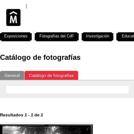
Exposiciones
Fotografías del CdF
Investigación
Educat
Catálogo de fotografías
General
Catálogo de fotografías
Resultados
1
-
1
de
1