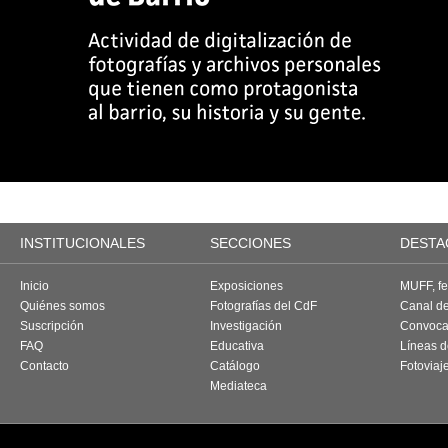
INSTITUCIONALES
SECCIONES
DESTA
Inicio
Exposiciones
MUFF, fes
Quiénes somos
Fotografías del CdF
Canal d
Suscripción
Investigación
Convoca
FAQ
Educativa
Líneas d
Contacto
Catálogo
Fotoviaj
Mediateca