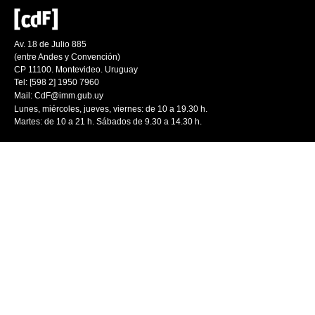
Av. 18 de Julio 885
(entre Andes y Convención)
CP 11100. Montevideo. Uruguay
Tel: [598 2] 1950 7960
Mail:
CdF@imm.gub.uy
Lunes, miércoles, jueves, viernes: de 10 a 19.30 h.
Martes: de 10 a 21 h. Sábados de 9.30 a 14.30 h.