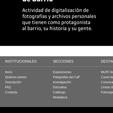
INSTITUCIONALES
SECCIONES
DESTA
Inicio
Exposiciones
MUFF, fes
Quiénes somos
Fotografías del CdF
Canal d
Suscripción
Investigación
Convoca
FAQ
Educativa
Líneas d
Contacto
Catálogo
Fotoviaj
Mediateca