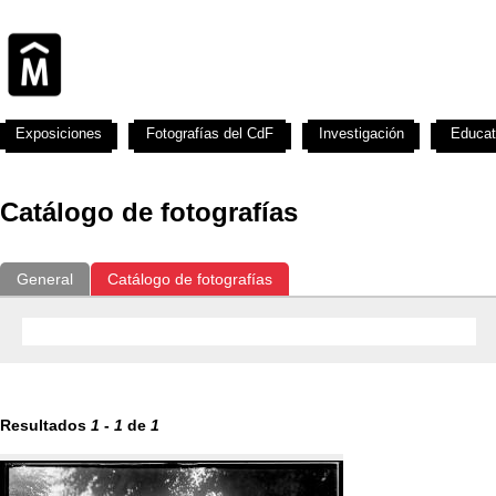
Exposiciones
Fotografías del CdF
Investigación
Educat
Catálogo de fotografías
General
Catálogo de fotografías
Resultados
1
-
1
de
1