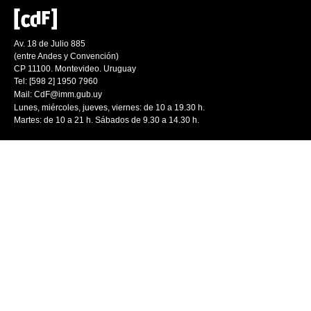
Av. 18 de Julio 885
(entre Andes y Convención)
CP 11100. Montevideo. Uruguay
Tel: [598 2] 1950 7960
Mail:
CdF@imm.gub.uy
Lunes, miércoles, jueves, viernes: de 10 a 19.30 h.
Martes: de 10 a 21 h. Sábados de 9.30 a 14.30 h.