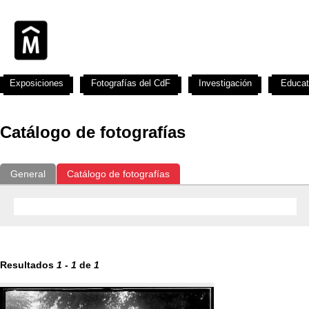
Exposiciones
Fotografías del CdF
Investigación
Educat
Catálogo de fotografías
General
Catálogo de fotografías
Resultados
1
-
1
de
1