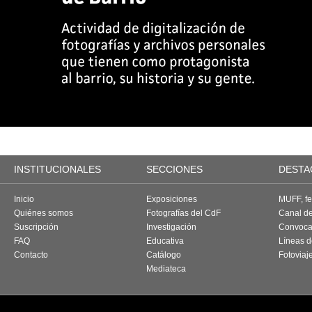
INSTITUCIONALES
SECCIONES
DESTA
Inicio
Exposiciones
MUFF, fes
Quiénes somos
Fotografías del CdF
Canal d
Suscripción
Investigación
Convoca
FAQ
Educativa
Líneas d
Contacto
Catálogo
Fotoviaj
Mediateca