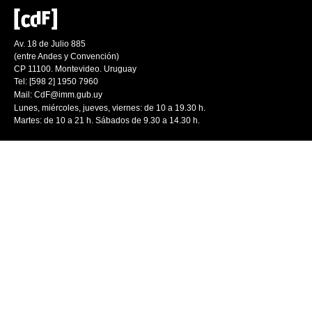
Av. 18 de Julio 885
(entre Andes y Convención)
CP 11100. Montevideo. Uruguay
Tel: [598 2] 1950 7960
Mail:
CdF@imm.gub.uy
Lunes, miércoles, jueves, viernes: de 10 a 19.30 h.
Martes: de 10 a 21 h. Sábados de 9.30 a 14.30 h.