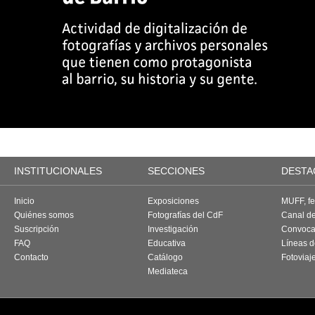
INSTITUCIONALES
SECCIONES
DESTA
Inicio
Exposiciones
MUFF, fes
Quiénes somos
Fotografías del CdF
Canal d
Suscripción
Investigación
Convoca
FAQ
Educativa
Líneas d
Contacto
Catálogo
Fotoviaj
Mediateca