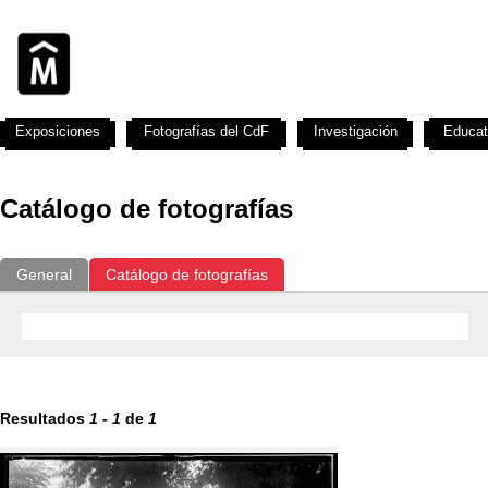
Exposiciones
Fotografías del CdF
Investigación
Educat
Catálogo de fotografías
General
Catálogo de fotografías
Resultados
1
-
1
de
1