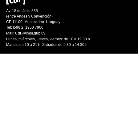
Av. 18 de Julio 885
(entre Andes y Convención)
CP 11100. Montevideo. Uruguay
Tel: [598 2] 1950 7960
Mail:
CdF@imm.gub.uy
Lunes, miércoles, jueves, viernes: de 10 a 19.30 h.
Martes: de 10 a 21 h. Sábados de 9.30 a 14.30 h.