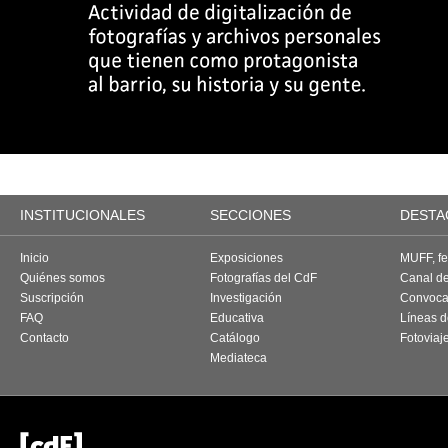
INSTITUCIONALES
SECCIONES
DESTA
Inicio
Exposiciones
MUFF, fes
Quiénes somos
Fotografías del CdF
Canal d
Suscripción
Investigación
Convoca
FAQ
Educativa
Líneas d
Contacto
Catálogo
Fotoviaj
Mediateca