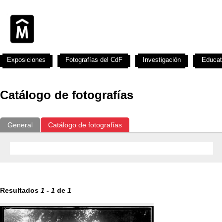
Exposiciones
Fotografías del CdF
Investigación
Educat
Catálogo de fotografías
General
Catálogo de fotografías
Resultados
1
-
1
de
1