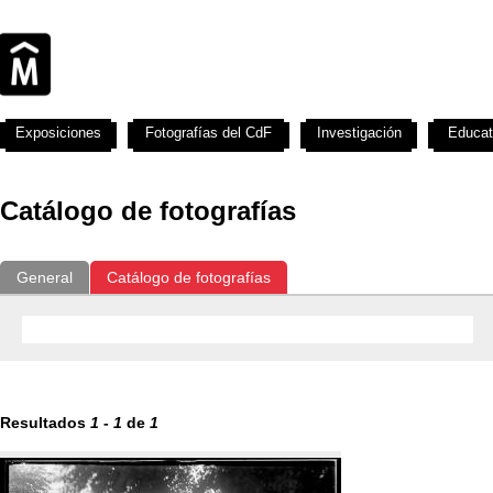
Exposiciones
Fotografías del CdF
Investigación
Educat
Catálogo de fotografías
General
Catálogo de fotografías
Resultados
1
-
1
de
1