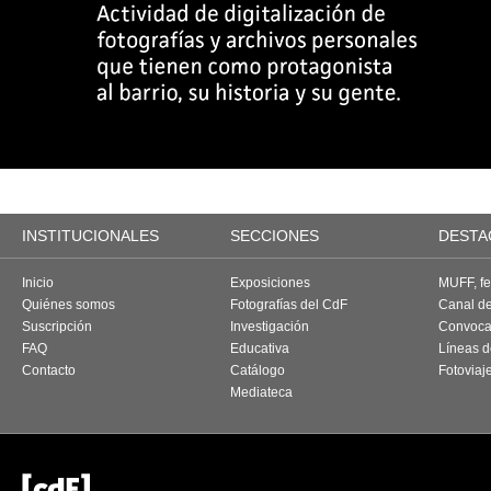
INSTITUCIONALES
SECCIONES
DESTA
Inicio
Exposiciones
MUFF, fes
Quiénes somos
Fotografías del CdF
Canal d
Suscripción
Investigación
Convoca
FAQ
Educativa
Líneas d
Contacto
Catálogo
Fotoviaj
Mediateca