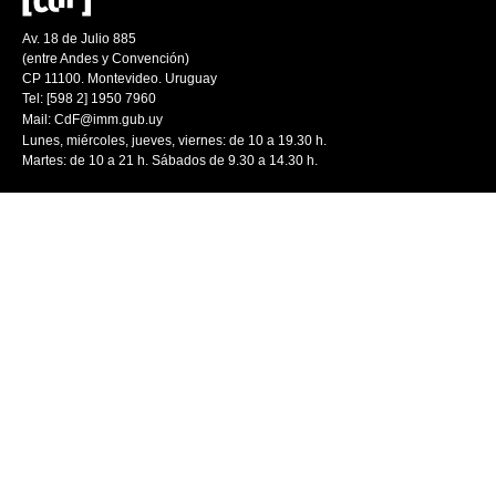
Av. 18 de Julio 885
(entre Andes y Convención)
CP 11100. Montevideo. Uruguay
Tel: [598 2] 1950 7960
Mail:
CdF@imm.gub.uy
Lunes, miércoles, jueves, viernes: de 10 a 19.30 h.
Martes: de 10 a 21 h. Sábados de 9.30 a 14.30 h.