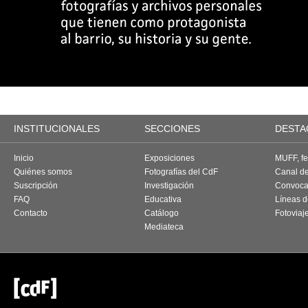
INSTITUCIONALES
SECCIONES
DESTA
Inicio
Exposiciones
MUFF, fes
Quiénes somos
Fotografías del CdF
Canal d
Suscripción
Investigación
Convoca
FAQ
Educativa
Líneas d
Contacto
Catálogo
Fotoviaj
Mediateca