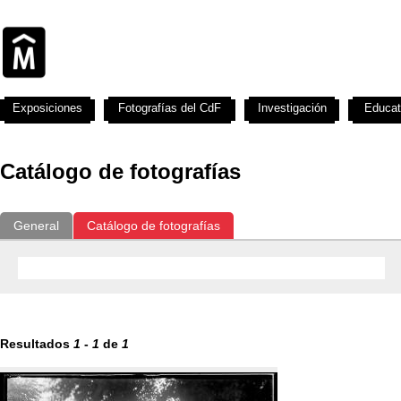
Exposiciones
Fotografías del CdF
Investigación
Educat
Catálogo de fotografías
General
Catálogo de fotografías
Resultados
1
-
1
de
1