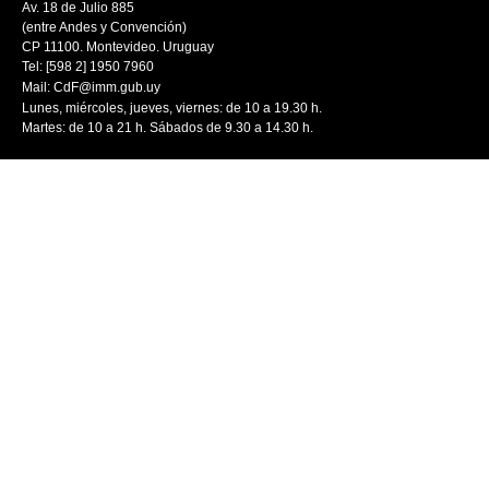
Av. 18 de Julio 885
(entre Andes y Convención)
CP 11100. Montevideo. Uruguay
Tel: [598 2] 1950 7960
Mail:
CdF@imm.gub.uy
Lunes, miércoles, jueves, viernes: de 10 a 19.30 h.
Martes: de 10 a 21 h. Sábados de 9.30 a 14.30 h.