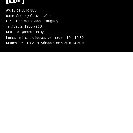
Av. 18 de Julio 885
(entre Andes y Convención)
CP 11100. Montevideo. Uruguay
Tel: [598 2] 1950 7960
Mail:
CdF@imm.gub.uy
Lunes, miércoles, jueves, viernes: de 10 a 19.30 h.
Martes: de 10 a 21 h. Sábados de 9.30 a 14.30 h.