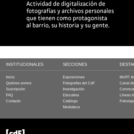
INSTITUCIONALES
SECCIONES
DESTA
Inicio
Exposiciones
MUFF, fes
Quiénes somos
Fotografías del CdF
Canal d
Suscripción
Investigación
Convoca
FAQ
Educativa
Líneas d
Contacto
Catálogo
Fotoviaj
Mediateca