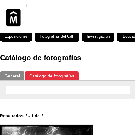
Exposiciones
Fotografías del CdF
Investigación
Educat
Catálogo de fotografías
General
Catálogo de fotografías
Resultados
1
-
1
de
1