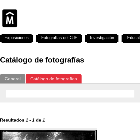
Exposiciones
Fotografías del CdF
Investigación
Educat
Catálogo de fotografías
General
Catálogo de fotografías
Resultados
1
-
1
de
1