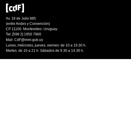
Av. 18 de Julio 885
(entre Andes y Convención)
CP 11100. Montevideo. Uruguay
Tel: [598 2] 1950 7960
Mail:
CdF@imm.gub.uy
Lunes, miércoles, jueves, viernes: de 10 a 19.30 h.
Martes: de 10 a 21 h. Sábados de 9.30 a 14.30 h.