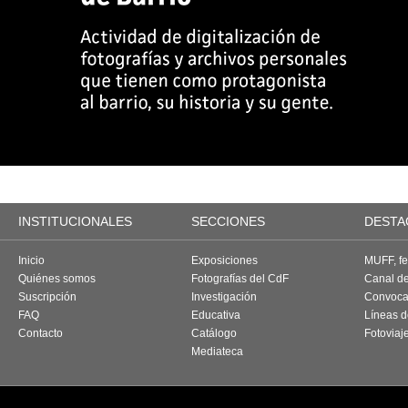
INSTITUCIONALES
SECCIONES
DESTA
Inicio
Exposiciones
MUFF, fes
Quiénes somos
Fotografías del CdF
Canal d
Suscripción
Investigación
Convoca
FAQ
Educativa
Líneas d
Contacto
Catálogo
Fotoviaj
Mediateca