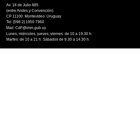
Av. 18 de Julio 885
(entre Andes y Convención)
CP 11100. Montevideo. Uruguay
Tel: [598 2] 1950 7960
Mail:
CdF@imm.gub.uy
Lunes, miércoles, jueves, viernes: de 10 a 19.30 h.
Martes: de 10 a 21 h. Sábados de 9.30 a 14.30 h.