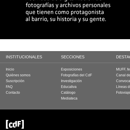
INSTITUCIONALES
SECCIONES
DESTA
Inicio
Exposiciones
MUFF, fes
Quiénes somos
Fotografías del CdF
Canal d
Suscripción
Investigación
Convoca
FAQ
Educativa
Líneas d
Contacto
Catálogo
Fotoviaj
Mediateca