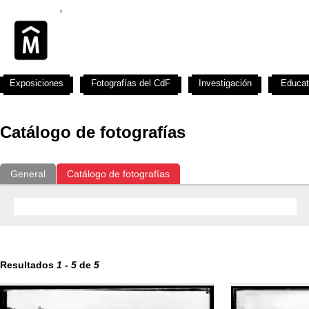
Exposiciones
Fotografías del CdF
Investigación
Educat
Catálogo de fotografías
General
Catálogo de fotografías
Resultados
1
-
5
de
5