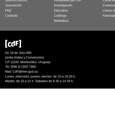
Quiénes somos
Fotografías del CdF
Canal d
Suscripción
Investigación
Convoca
FAQ
Educativa
Líneas d
Contacto
Catálogo
Fotoviaj
Mediateca
Av. 18 de Julio 885
(entre Andes y Convención)
CP 11100. Montevideo. Uruguay
Tel: [598 2] 1950 7960
Mail:
CdF@imm.gub.uy
Lunes, miércoles, jueves, viernes: de 10 a 19.30 h.
Martes: de 10 a 21 h. Sábados de 9.30 a 14.30 h.