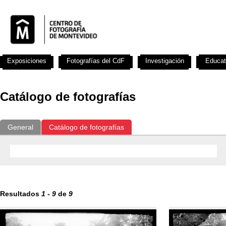
Exposiciones
Fotografías del CdF
Investigación
Educat
Catálogo de fotografías
General
Catálogo de fotografías
Resultados
1
-
9
de
9