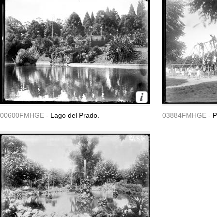
00600FMHGE -
Lago del Prado.
03884FMHGE -
P