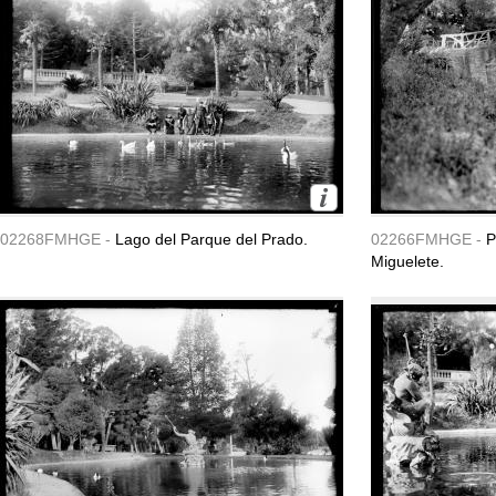
02268FMHGE -
Lago del Parque del Prado.
02266FMHGE -
P
Miguelete.