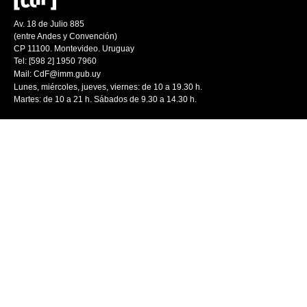
Av. 18 de Julio 885
(entre Andes y Convención)
CP 11100. Montevideo. Uruguay
Tel: [598 2] 1950 7960
Mail:
CdF@imm.gub.uy
Lunes, miércoles, jueves, viernes: de 10 a 19.30 h.
Martes: de 10 a 21 h. Sábados de 9.30 a 14.30 h.