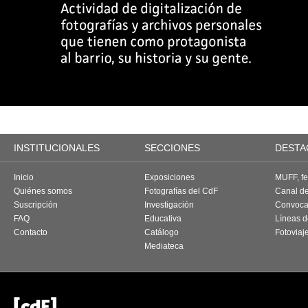
INSTITUCIONALES
SECCIONES
DESTA
Inicio
Exposiciones
MUFF, fes
Quiénes somos
Fotografías del CdF
Canal d
Suscripción
Investigación
Convoca
FAQ
Educativa
Líneas d
Contacto
Catálogo
Fotoviaj
Mediateca