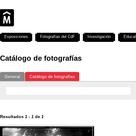
Exposiciones
Fotografías del CdF
Investigación
Educat
Catálogo de fotografías
General
Catálogo de fotografías
Resultados
1
-
1
de
1