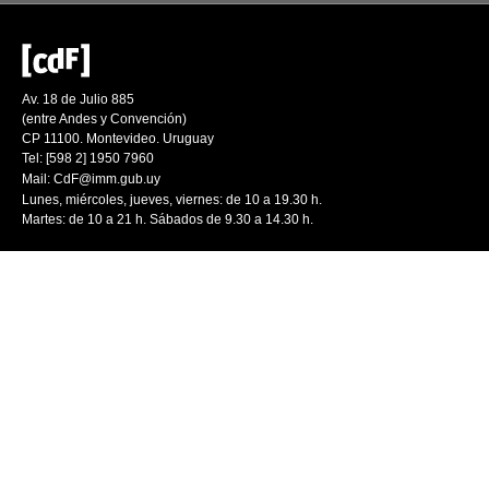
Av. 18 de Julio 885
(entre Andes y Convención)
CP 11100. Montevideo. Uruguay
Tel: [598 2] 1950 7960
Mail:
CdF@imm.gub.uy
Lunes, miércoles, jueves, viernes: de 10 a 19.30 h.
Martes: de 10 a 21 h. Sábados de 9.30 a 14.30 h.