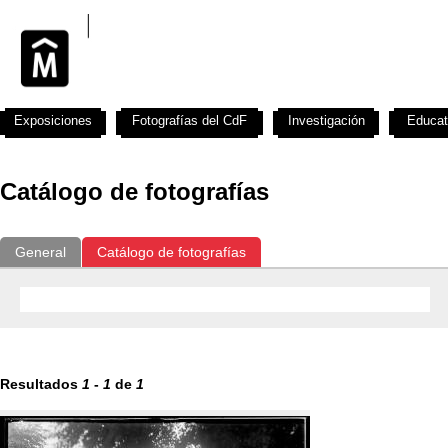
Exposiciones
Fotografías del CdF
Investigación
Educat
Catálogo de fotografías
General
Catálogo de fotografías
Resultados
1
-
1
de
1