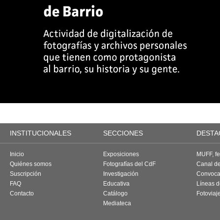
INSTITUCIONALES
SECCIONES
DESTA
Inicio
Exposiciones
MUFF, fes
Quiénes somos
Fotografías del CdF
Canal d
Suscripción
Investigación
Convoca
FAQ
Educativa
Líneas d
Contacto
Catálogo
Fotoviaj
Mediateca