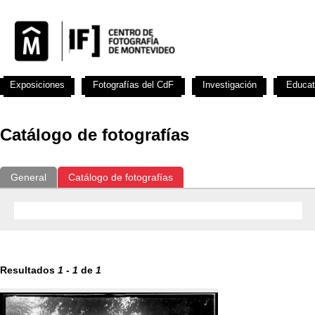
Exposiciones
Fotografías del CdF
Investigación
Educat
Catálogo de fotografías
General
Catálogo de fotografías
Resultados
1
-
1
de
1