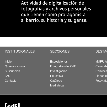
INSTITUCIONALES
SECCIONES
DESTA
Inicio
Exposiciones
MUFF, fes
Quiénes somos
Fotografías del CdF
Canal d
Suscripción
Investigación
Convoca
FAQ
Educativa
Líneas d
Contacto
Catálogo
Fotoviaj
Mediateca