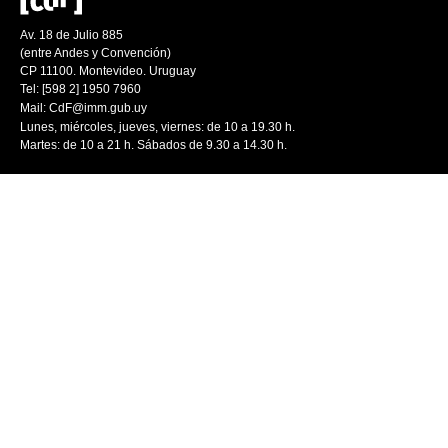
Av. 18 de Julio 885
(entre Andes y Convención)
CP 11100. Montevideo. Uruguay
Tel: [598 2] 1950 7960
Mail:
CdF@imm.gub.uy
Lunes, miércoles, jueves, viernes: de 10 a 19.30 h.
Martes: de 10 a 21 h. Sábados de 9.30 a 14.30 h.