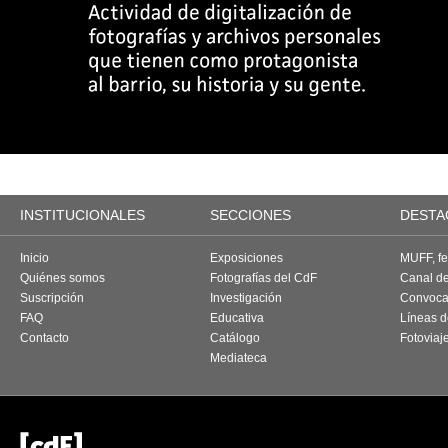
INSTITUCIONALES
SECCIONES
DESTA
Inicio
Exposiciones
MUFF, fes
Quiénes somos
Fotografías del CdF
Canal d
Suscripción
Investigación
Convoca
FAQ
Educativa
Líneas d
Contacto
Catálogo
Fotoviaj
Mediateca