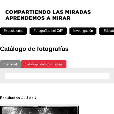
Exposiciones
Fotografías del CdF
Investigación
Educat
Catálogo de fotografías
General
Catálogo de fotografías
Resultados
1
-
1
de
1