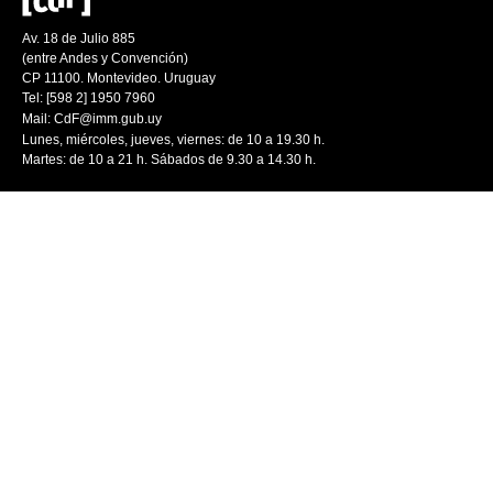
Av. 18 de Julio 885
(entre Andes y Convención)
CP 11100. Montevideo. Uruguay
Tel: [598 2] 1950 7960
Mail:
CdF@imm.gub.uy
Lunes, miércoles, jueves, viernes: de 10 a 19.30 h.
Martes: de 10 a 21 h. Sábados de 9.30 a 14.30 h.