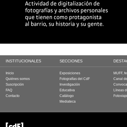
INSTITUCIONALES
SECCIONES
DESTA
Inicio
Exposiciones
MUFF, fes
Quiénes somos
Fotografías del CdF
Canal d
Suscripción
Investigación
Convoca
FAQ
Educativa
Líneas d
Contacto
Catálogo
Fotoviaj
Mediateca