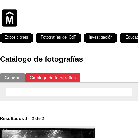
Exposiciones
Fotografías del CdF
Investigación
Educat
Catálogo de fotografías
General
Catálogo de fotografías
Resultados
1
-
1
de
1