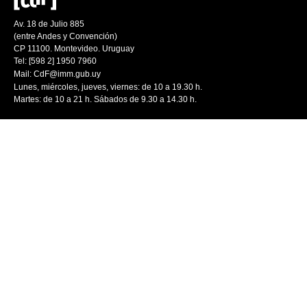
Av. 18 de Julio 885
(entre Andes y Convención)
CP 11100. Montevideo. Uruguay
Tel: [598 2] 1950 7960
Mail:
CdF@imm.gub.uy
Lunes, miércoles, jueves, viernes: de 10 a 19.30 h.
Martes: de 10 a 21 h. Sábados de 9.30 a 14.30 h.