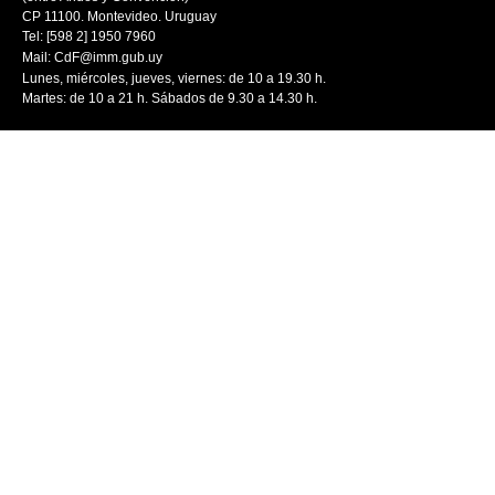
CP 11100. Montevideo. Uruguay
Tel: [598 2] 1950 7960
Mail:
CdF@imm.gub.uy
Lunes, miércoles, jueves, viernes: de 10 a 19.30 h.
Martes: de 10 a 21 h. Sábados de 9.30 a 14.30 h.