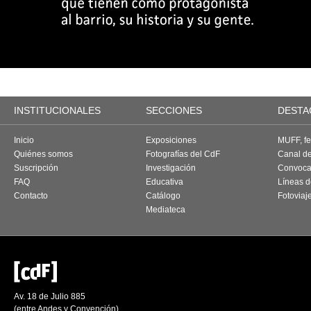
INSTITUCIONALES
SECCIONES
DESTA
Inicio
Exposiciones
MUFF, fes
Quiénes somos
Fotografías del CdF
Canal d
Suscripción
Investigación
Convoca
FAQ
Educativa
Líneas d
Contacto
Catálogo
Fotoviaj
Mediateca
Av. 18 de Julio 885
(entre Andes y Convención)