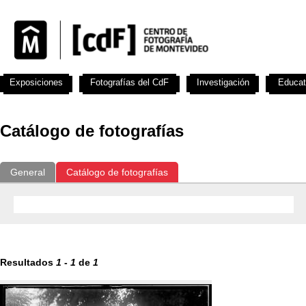
Exposiciones
Fotografías del CdF
Investigación
Educat
Catálogo de fotografías
General
Catálogo de fotografías
Resultados
1
-
1
de
1