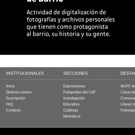
INSTITUCIONALES
SECCIONES
DESTA
Inicio
Exposiciones
MUFF, fes
Quiénes somos
Fotografías del CdF
Canal d
Suscripción
Investigación
Convoca
FAQ
Educativa
Líneas d
Contacto
Catálogo
Fotoviaj
Mediateca