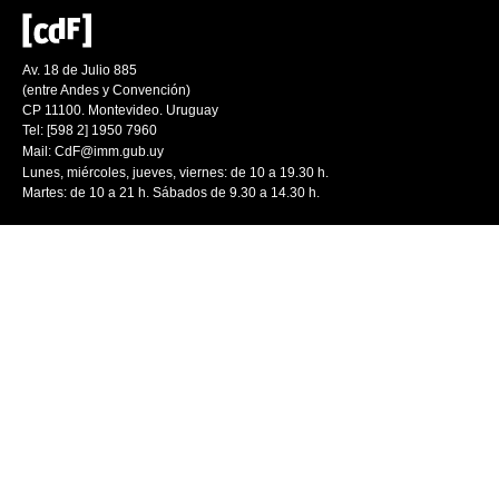
Av. 18 de Julio 885
(entre Andes y Convención)
CP 11100. Montevideo. Uruguay
Tel: [598 2] 1950 7960
Mail:
CdF@imm.gub.uy
Lunes, miércoles, jueves, viernes: de 10 a 19.30 h.
Martes: de 10 a 21 h. Sábados de 9.30 a 14.30 h.