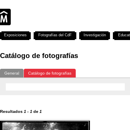
Exposiciones
Fotografías del CdF
Investigación
Educat
Catálogo de fotografías
General
Catálogo de fotografías
Resultados
1
-
1
de
1