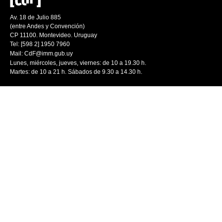
Av. 18 de Julio 885
(entre Andes y Convención)
CP 11100. Montevideo. Uruguay
Tel: [598 2] 1950 7960
Mail:
CdF@imm.gub.uy
Lunes, miércoles, jueves, viernes: de 10 a 19.30 h.
Martes: de 10 a 21 h. Sábados de 9.30 a 14.30 h.