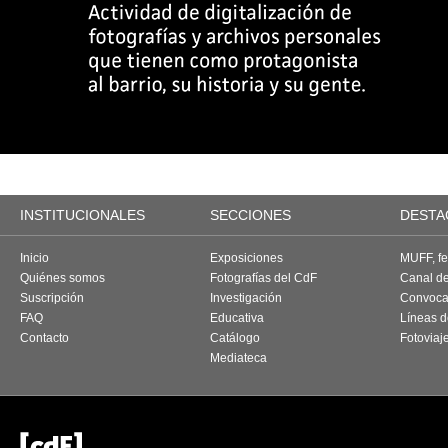
INSTITUCIONALES
SECCIONES
DESTA
Inicio
Exposiciones
MUFF, fes
Quiénes somos
Fotografías del CdF
Canal d
Suscripción
Investigación
Convoca
FAQ
Educativa
Líneas d
Contacto
Catálogo
Fotoviaj
Mediateca