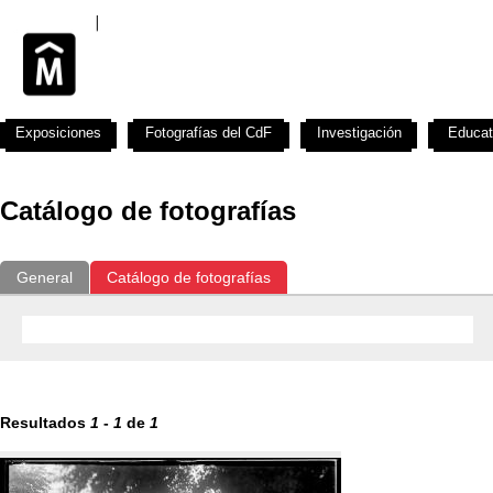
Exposiciones
Fotografías del CdF
Investigación
Educat
Catálogo de fotografías
General
Catálogo de fotografías
Resultados
1
-
1
de
1