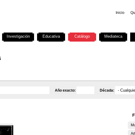
Inicio
Qu
Investigación
Educativa
Catálogo
Mediateca
s
Año exacto:
Década:
F
Mu
Ar