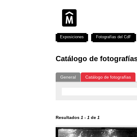
Exposiciones
Fotografías del CdF
Catálogo de fotografía
General
Catálogo de fotografías
Resultados
1
-
1
de
1