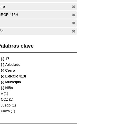
rro
RROR 413H
ño
alabras clave
(-)
17
(-)
Arbolado
(-)
Cerro
(-)
ERROR 413H
(-)
Municipio
(-)
Niño
A (1)
CCZ (1)
Juego (1)
Plaza (1)