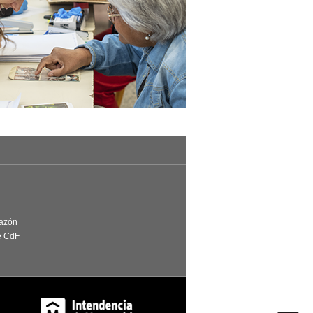
Razón
e CdF