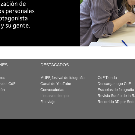
NES
DESTACADOS
nes
MUFF, festival de fotografía
CdF Tienda
as del CdF
Canal de YouTube
Descargar logo CdF
ión
Convocatorias
Escuelas de fotografía
Líneas de tiempo
Revista Sueño de la 
Fotoviaje
Recorrido 3D por Sed
a