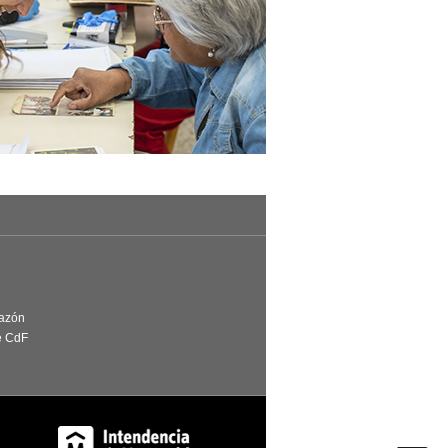
Razón
e CdF