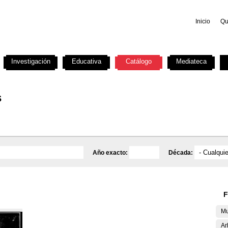
Inicio
Qu
Investigación
Educativa
Catálogo
Mediateca
s
Año exacto:
Década:
F
Mu
Ar