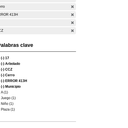
rro
RROR 413H
CZ
alabras clave
(-)
17
(-)
Arbolado
(-)
CCZ
(-)
Cerro
(-)
ERROR 413H
(-)
Municipio
A (1)
Juego (1)
Niño (1)
Plaza (1)