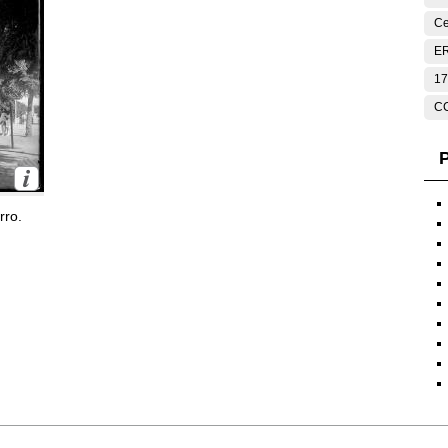
Ce
E
17
C
P
rro.