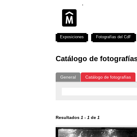
Exposiciones
Fotografías del CdF
Catálogo de fotografía
General
Catálogo de fotografías
Resultados
1
-
1
de
1