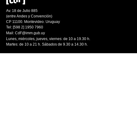
Av. 18 de Julio 885
(entre Andes y Convención)
CP 11100. Montevideo. Uruguay
Tel: [598 2] 1950 7960
Mail:
CdF@imm.gub.uy
Lunes, miércoles, jueves, viernes: de 10 a 19.30 h.
Martes: de 10 a 21 h. Sábados de 9.30 a 14.30 h.