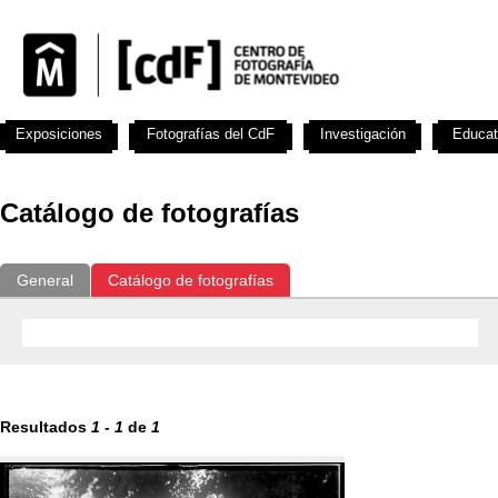
Exposiciones
Fotografías del CdF
Investigación
Educat
Catálogo de fotografías
General
Catálogo de fotografías
Resultados
1
-
1
de
1