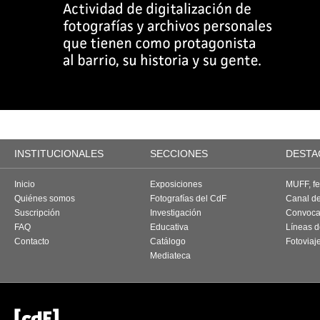
INSTITUCIONALES
SECCIONES
DESTA
Inicio
Exposiciones
MUFF, fes
Quiénes somos
Fotografías del CdF
Canal d
Suscripción
Investigación
Convoca
FAQ
Educativa
Líneas d
Contacto
Catálogo
Fotoviaj
Mediateca