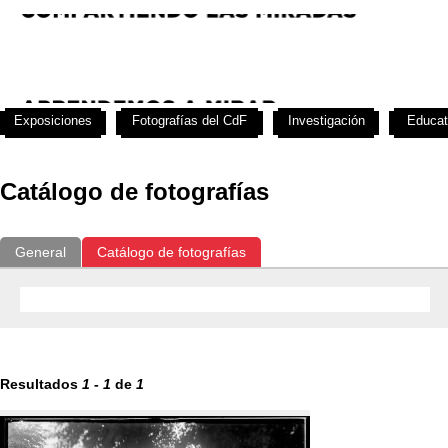
Exposiciones
Fotografías del CdF
Investigación
Educat
Catálogo de fotografías
General
Catálogo de fotografías
Resultados
1
-
1
de
1