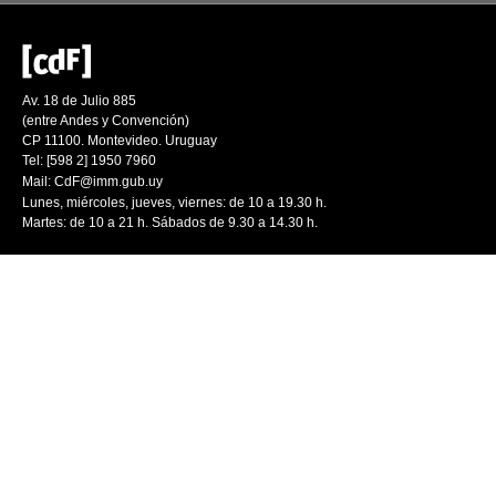
Av. 18 de Julio 885
(entre Andes y Convención)
CP 11100. Montevideo. Uruguay
Tel: [598 2] 1950 7960
Mail:
CdF@imm.gub.uy
Lunes, miércoles, jueves, viernes: de 10 a 19.30 h.
Martes: de 10 a 21 h. Sábados de 9.30 a 14.30 h.