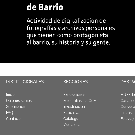
INSTITUCIONALES
SECCIONES
DESTA
Inicio
Exposiciones
MUFF, fes
Quiénes somos
Fotografías del CdF
Canal d
Suscripción
Investigación
Convoca
FAQ
Educativa
Líneas d
Contacto
Catálogo
Fotoviaj
Mediateca