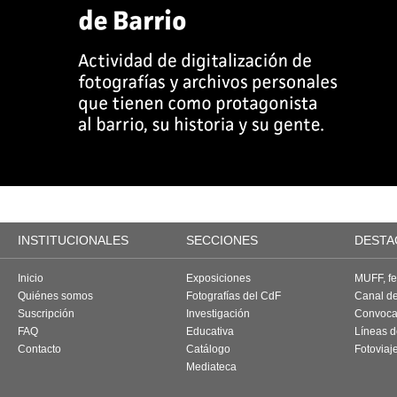
INSTITUCIONALES
SECCIONES
DESTA
Inicio
Exposiciones
MUFF, fes
Quiénes somos
Fotografías del CdF
Canal d
Suscripción
Investigación
Convoca
FAQ
Educativa
Líneas d
Contacto
Catálogo
Fotoviaj
Mediateca