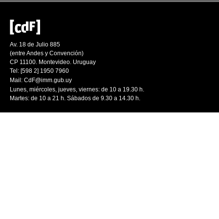
Av. 18 de Julio 885
(entre Andes y Convención)
CP 11100. Montevideo. Uruguay
Tel: [598 2] 1950 7960
Mail:
CdF@imm.gub.uy
Lunes, miércoles, jueves, viernes: de 10 a 19.30 h.
Martes: de 10 a 21 h. Sábados de 9.30 a 14.30 h.