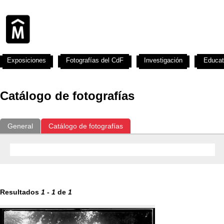
Exposiciones
Fotografías del CdF
Investigación
Educat
Catálogo de fotografías
General
Catálogo de fotografías
Resultados
1
-
1
de
1