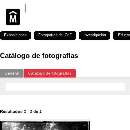
Exposiciones
Fotografías del CdF
Investigación
Educat
Catálogo de fotografías
General
Catálogo de fotografías
Resultados
1
-
1
de
1