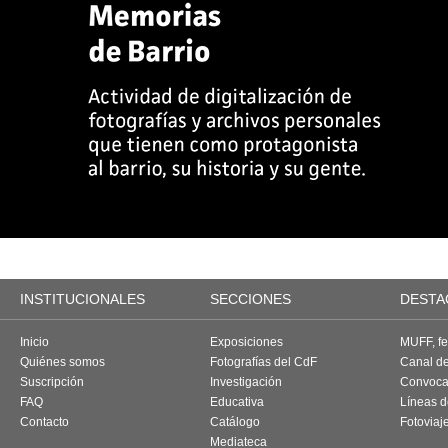
INSTITUCIONALES
SECCIONES
DESTA
Inicio
Exposiciones
MUFF, fes
Quiénes somos
Fotografías del CdF
Canal d
Suscripción
Investigación
Convoca
FAQ
Educativa
Líneas d
Contacto
Catálogo
Fotoviaj
Mediateca