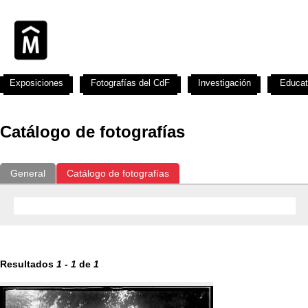
Exposiciones
Fotografías del CdF
Investigación
Educat
Catálogo de fotografías
General
Catálogo de fotografías
Resultados
1
-
1
de
1