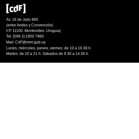
Av. 18 de Julio 885
(entre Andes y Convención)
CP 11100. Montevideo. Uruguay
Tel: [598 2] 1950 7960
Mail:
CdF@imm.gub.uy
Lunes, miércoles, jueves, viernes: de 10 a 19.30 h.
Martes: de 10 a 21 h. Sábados de 9.30 a 14.30 h.