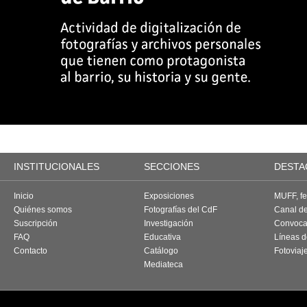
INSTITUCIONALES
SECCIONES
DESTA
Inicio
Exposiciones
MUFF, fes
Quiénes somos
Fotografías del CdF
Canal d
Suscripción
Investigación
Convoca
FAQ
Educativa
Líneas d
Contacto
Catálogo
Fotoviaj
Mediateca