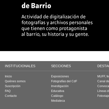
INSTITUCIONALES
SECCIONES
DESTA
Inicio
Exposiciones
MUFF, fes
Quiénes somos
Fotografías del CdF
Canal d
Suscripción
Investigación
Convoca
FAQ
Educativa
Líneas d
Contacto
Catálogo
Fotoviaj
Mediateca