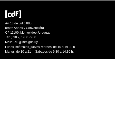
Av. 18 de Julio 885
(entre Andes y Convención)
CP 11100. Montevideo. Uruguay
Tel: [598 2] 1950 7960
Mail:
CdF@imm.gub.uy
Lunes, miércoles, jueves, viernes: de 10 a 19.30 h.
Martes: de 10 a 21 h. Sábados de 9.30 a 14.30 h.