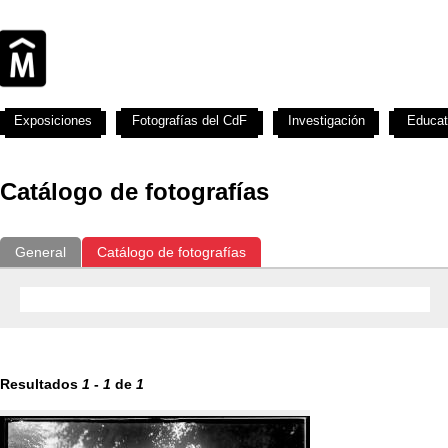
Exposiciones
Fotografías del CdF
Investigación
Educat
Catálogo de fotografías
General
Catálogo de fotografías
Resultados
1
-
1
de
1