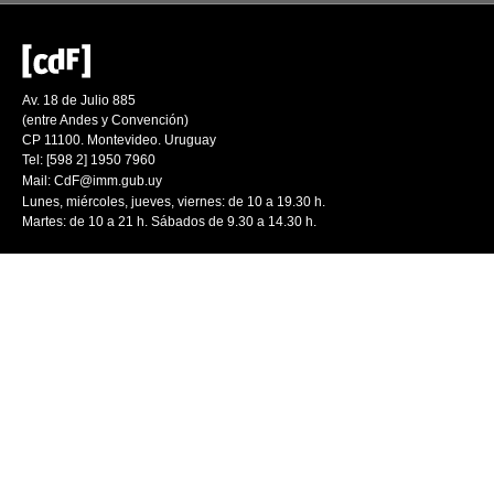
Av. 18 de Julio 885
(entre Andes y Convención)
CP 11100. Montevideo. Uruguay
Tel: [598 2] 1950 7960
Mail:
CdF@imm.gub.uy
Lunes, miércoles, jueves, viernes: de 10 a 19.30 h.
Martes: de 10 a 21 h. Sábados de 9.30 a 14.30 h.