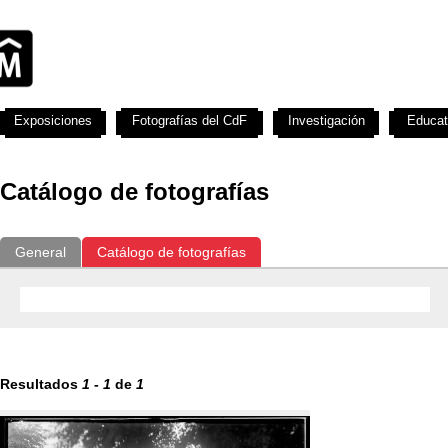
Exposiciones
Fotografías del CdF
Investigación
Educat
Catálogo de fotografías
General
Catálogo de fotografías
Resultados
1
-
1
de
1