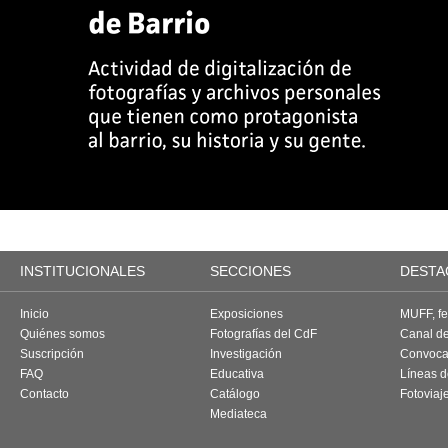
INSTITUCIONALES
SECCIONES
DESTA
Inicio
Exposiciones
MUFF, fes
Quiénes somos
Fotografías del CdF
Canal d
Suscripción
Investigación
Convoca
FAQ
Educativa
Líneas d
Contacto
Catálogo
Fotoviaj
Mediateca