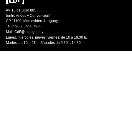
Av. 18 de Julio 885
(entre Andes y Convención)
CP 11100. Montevideo. Uruguay
Tel: [598 2] 1950 7960
Mail:
CdF@imm.gub.uy
Lunes, miércoles, jueves, viernes: de 10 a 19.30 h.
Martes: de 10 a 21 h. Sábados de 9.30 a 14.30 h.