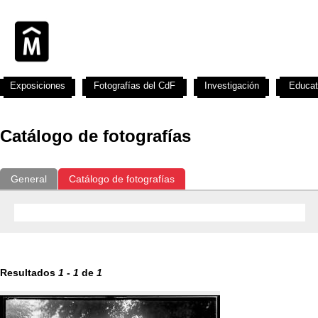
Exposiciones
Fotografías del CdF
Investigación
Educat
Catálogo de fotografías
General
Catálogo de fotografías
Resultados
1
-
1
de
1