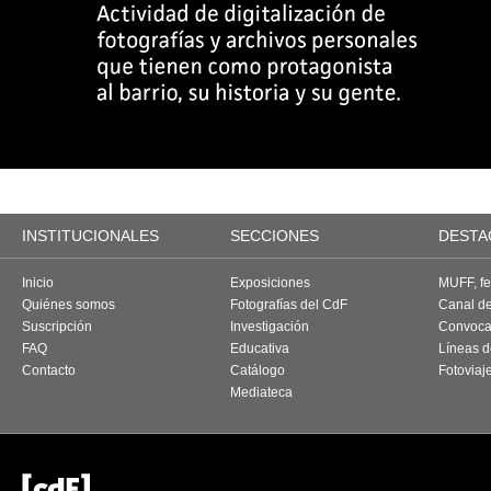
INSTITUCIONALES
SECCIONES
DESTA
Inicio
Exposiciones
MUFF, fes
Quiénes somos
Fotografías del CdF
Canal d
Suscripción
Investigación
Convoca
FAQ
Educativa
Líneas d
Contacto
Catálogo
Fotoviaj
Mediateca