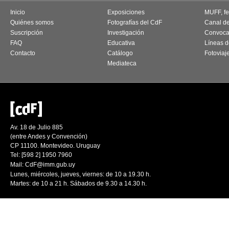
Inicio
Exposiciones
MUFF, fes
Quiénes somos
Fotografías del CdF
Canal d
Suscripción
Investigación
Convoca
FAQ
Educativa
Líneas d
Contacto
Catálogo
Fotoviaj
Mediateca
Av. 18 de Julio 885
(entre Andes y Convención)
CP 11100. Montevideo. Uruguay
Tel: [598 2] 1950 7960
Mail:
CdF@imm.gub.uy
Lunes, miércoles, jueves, viernes: de 10 a 19.30 h.
Martes: de 10 a 21 h. Sábados de 9.30 a 14.30 h.