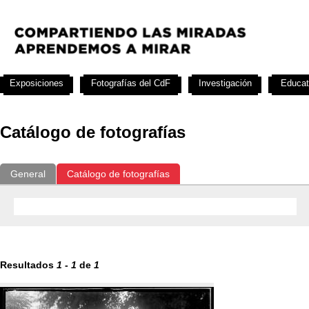
Exposiciones
Fotografías del CdF
Investigación
Educat
Catálogo de fotografías
General
Catálogo de fotografías
Resultados
1
-
1
de
1