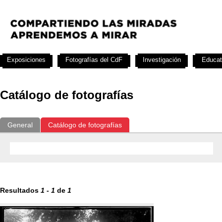
Exposiciones
Fotografías del CdF
Investigación
Educat
Catálogo de fotografías
General
Catálogo de fotografías
Resultados
1
-
1
de
1