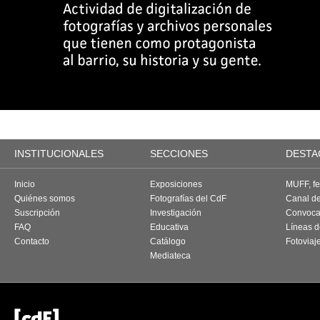
INSTITUCIONALES
SECCIONES
DESTA
Inicio
Exposiciones
MUFF, fes
Quiénes somos
Fotografías del CdF
Canal d
Suscripción
Investigación
Convoca
FAQ
Educativa
Líneas d
Contacto
Catálogo
Fotoviaj
Mediateca