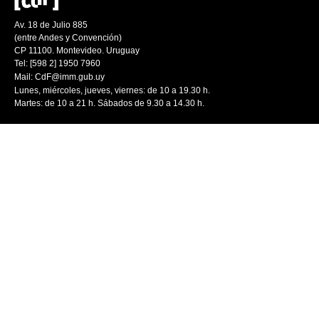
Av. 18 de Julio 885
(entre Andes y Convención)
CP 11100. Montevideo. Uruguay
Tel: [598 2] 1950 7960
Mail:
CdF@imm.gub.uy
Lunes, miércoles, jueves, viernes: de 10 a 19.30 h.
Martes: de 10 a 21 h. Sábados de 9.30 a 14.30 h.