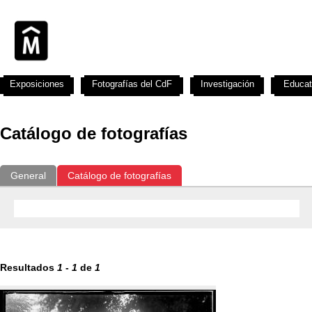
Exposiciones
Fotografías del CdF
Investigación
Educat
Catálogo de fotografías
General
Catálogo de fotografías
Resultados
1
-
1
de
1