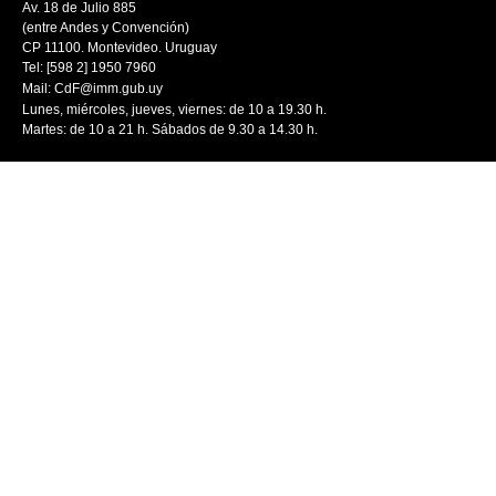
Av. 18 de Julio 885
(entre Andes y Convención)
CP 11100. Montevideo. Uruguay
Tel: [598 2] 1950 7960
Mail:
CdF@imm.gub.uy
Lunes, miércoles, jueves, viernes: de 10 a 19.30 h.
Martes: de 10 a 21 h. Sábados de 9.30 a 14.30 h.