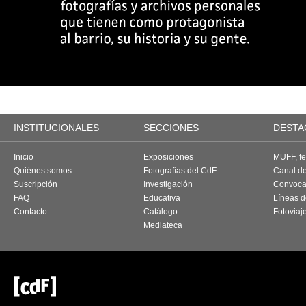
INSTITUCIONALES
SECCIONES
DESTA
Inicio
Exposiciones
MUFF, fes
Quiénes somos
Fotografías del CdF
Canal d
Suscripción
Investigación
Convoca
FAQ
Educativa
Líneas d
Contacto
Catálogo
Fotoviaj
Mediateca